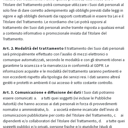
Titolare del Trattamento potrà comunque utilizzare i Suoi dati personali al
solo fine di dare corretto adempimento agli obblighi previsti dalle leggi in
vigore e agli obblighi derivanti dai rapporti contrattuali in essere tra Lei e il
Titolare del Trattamento.
Le ricordiamo che Lei potrà opporsi al
trattamento dei Suoi dati personali anche tramite risposta a qualsiasi email
a contenuto informativo o promozionale inviata dal Titolare del
Trattamento.
Art. 2. Modalità del trattamento
Il trattamento dei Suoi dati personali
sarà principalmente effettuato con l’ausilio di mezzi elettronici o
comunque automatizzati, secondo le modalità e con gli strumenti idonei a
garantirne la sicurezza e la riservatezza in conformità al GDPR.
Le
informazioni acquisite e le modalità del trattamento saranno pertinenti e
non eccedenti rispetto alla tipologia dei servizi resi. I dati saranno altresì
gestiti e protetti in ambienti il cui accesso è sotto costante controllo.
Art. 3. Comunicazione e diffusione dei dati
I Suoi dati potranno
essere comunicati:
a. a tutti quei soggetti (ivi incluse le Pubbliche
Autorità) che hanno accesso ai dati personali in forza di provvedimenti
normativi o amministrativi,
b. a società esterne incaricate dell’invio di
comunicazioni pubblicitarie per conto del Titolare del Trattamento,
c. ai
dipendenti e/o collaboratori del Titolare del Trattamento,
d. a tutte quei
soggetti pubblici e/o privati, persone fisiche e/o giuridiche (studi di