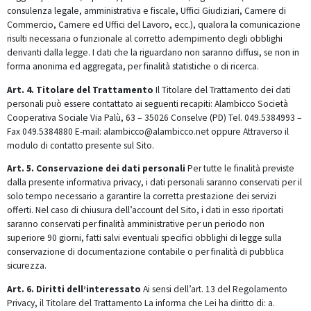
consulenza legale, amministrativa e fiscale, Uffici Giudiziari, Camere di
Commercio, Camere ed Uffici del Lavoro, ecc.), qualora la comunicazione
risulti necessaria o funzionale al corretto adempimento degli obblighi
derivanti dalla legge.
I dati che la riguardano non saranno diffusi, se non in
forma anonima ed aggregata, per finalità statistiche o di ricerca.
Art. 4. Titolare del Trattamento
Il Titolare del Trattamento dei dati
personali può essere contattato ai seguenti recapiti:
Alambicco Società
Cooperativa Sociale
Via Palù, 63 – 35026 Conselve (PD)
Tel. 049.5384993 –
Fax 049.5384880
E-mail: alambicco@alambicco.net
oppure Attraverso il
modulo di contatto presente sul Sito.
Art. 5. Conservazione dei dati personali
Per tutte le finalità previste
dalla presente informativa privacy, i dati personali saranno conservati per il
solo tempo necessario a garantire la corretta prestazione dei servizi
offerti.
Nel caso di chiusura dell’account del Sito, i dati in esso riportati
saranno conservati per finalità amministrative per un periodo non
superiore 90 giorni, fatti salvi eventuali specifici obblighi di legge sulla
conservazione di documentazione contabile o per finalità di pubblica
sicurezza.
Art. 6. Diritti dell’interessato
Ai sensi dell’art. 13 del Regolamento
Privacy, il Titolare del Trattamento La informa che Lei ha diritto di:
a.