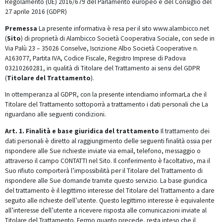
Regolamento (UE) 2016/679 del Parlamento europeo e del Consiglio del
27 aprile 2016 (GDPR)
Premessa
La presente informativa è resa per il sito www.alambicco.net
(
Sito
) di proprietà di Alambicco Società Cooperativa Sociale, con sede in
Via Palù 23 – 35026 Conselve, Iscrizione Albo Società Cooperative n.
A163077, Partita IVA, Codice Fiscale, Registro Imprese di Padova
03210260281, in qualità di Titolare del Trattamento ai sensi del GDPR
(
Titolare del Trattamento
).
In ottemperanza al GDPR, con la presente intendiamo informarLa che il
Titolare del Trattamento sottoporrà a trattamento i dati personali che La
riguardano alle seguenti condizioni.
Art. 1. Finalità e base giuridica del trattamento
Il trattamento dei
dati personali è diretto al raggiungimento delle seguenti finalità ossia per
rispondere alle Sue richieste inviate via email, telefono, messaggio o
attraverso il campo CONTATTI nel Sito.
Il conferimento è facoltativo, ma il
Suo rifiuto comporterà l’impossibilità per il Titolare del Trattamento di
rispondere alle Sue domande tramite questo servizio. La base giuridica
del trattamento è il legittimo interesse del Titolare del Trattamento a dare
seguito alle richieste dell’utente. Questo legittimo interesse è equivalente
all’interesse dell’utente a ricevere risposta alle comunicazioni inviate al
Titolare del Trattamento.
Fermo quanto precede, resta inteso che il