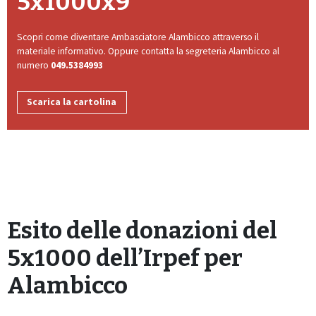
5x1000x9
Scopri come diventare Ambasciatore Alambicco attraverso il
materiale informativo. Oppure contatta la segreteria Alambicco al
numero
049.5384993
Scarica la cartolina
Esito delle donazioni del
5x1000 dell’Irpef per
Alambicco