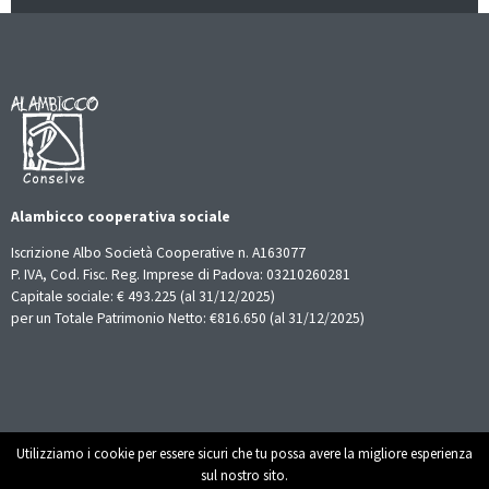
Alambicco cooperativa sociale
Iscrizione Albo Società Cooperative n. A163077
P. IVA, Cod. Fisc. Reg. Imprese di Padova: 03210260281
Capitale sociale: € 493.225 (al 31/12/2025)
per un Totale Patrimonio Netto: €816.650 (al 31/12/2025)
Utilizziamo i cookie per essere sicuri che tu possa avere la migliore esperienza
sul nostro sito.
© Alambicco 2021 -
Privacy Policy
|
Credits