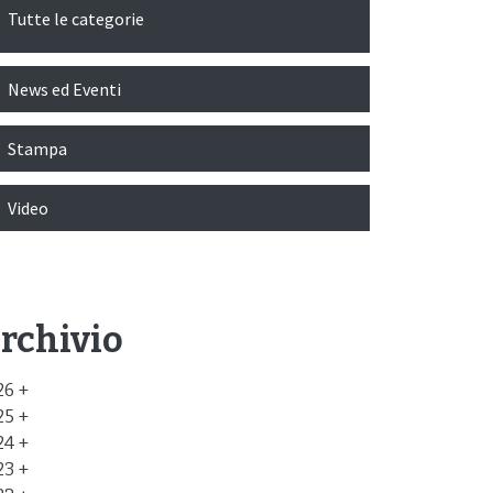
Tutte le categorie
News ed Eventi
Stampa
Video
rchivio
26
25
24
23