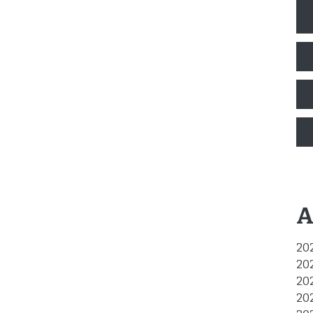
A
20
20
20
20