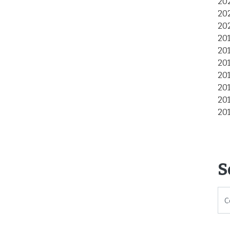
20
20
20
20
20
20
20
20
20
20
S