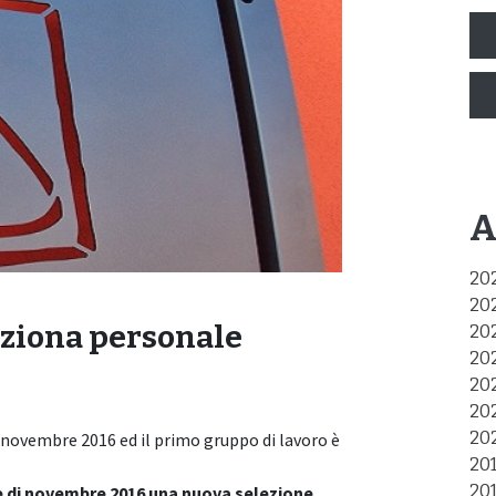
A
20
20
eziona personale
20
20
20
20
20
07 novembre 2016 ed il primo gruppo di lavoro è
20
20
 di novembre 2016 una nuova selezione