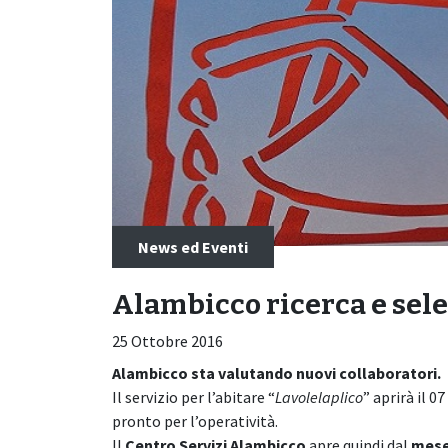
News ed Eventi
Alambicco ricerca e sel
25 Ottobre 2016
Alambicco sta valutando nuovi collaboratori.
Il servizio per l’abitare “
Lavolelaplico
” aprirà il 
pronto per l’operatività.
Il
Centro Servizi Alambicco
apre quindi dal
mese