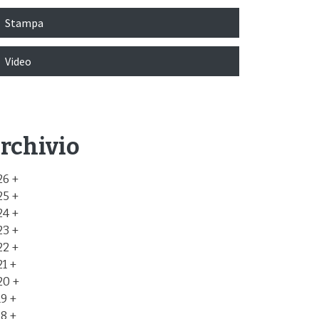
Stampa
Video
rchivio
26
25
24
23
22
21
20
19
18