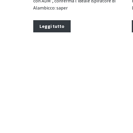
con ADM”, conferma l’ideale ispiratore di
Alambicco: saper
Leggi tutto