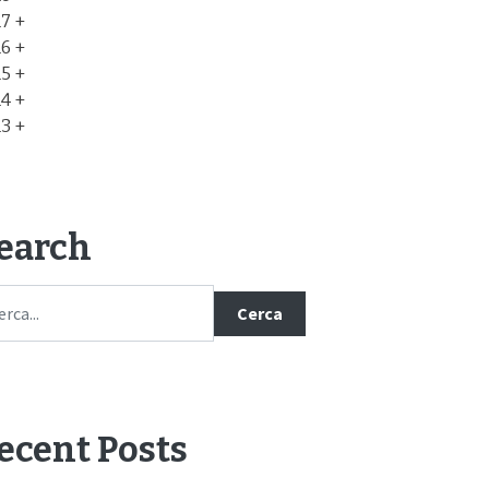
17
16
15
14
13
earch
Cerca
ecent Posts