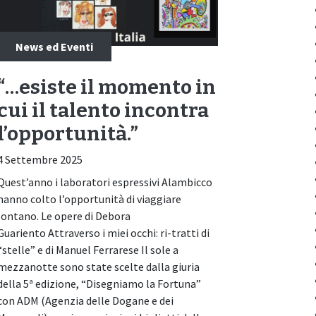
News ed Eventi
“…esiste il momento in
cui il talento incontra
l’opportunità.”
4 Settembre 2025
Quest’anno i laboratori espressivi Alambicco
hanno colto l’opportunità di viaggiare
lontano. Le opere di Debora
Guariento Attraverso i miei occhi: ri-tratti di
“stelle” e di Manuel Ferrarese Il sole a
mezzanotte sono state scelte dalla giuria
della 5ª edizione, “Disegniamo la Fortuna”
con ADM (Agenzia delle Dogane e dei