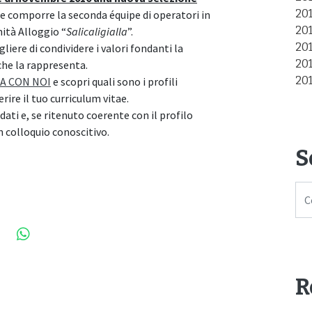
20
e comporre la seconda équipe di operatori in
20
ità Alloggio “
Salicaligialla
”.
20
egliere di condividere i valori fondanti la
20
che la rappresenta.
20
A CON NOI
e scopri quali sono i profili
ire il tuo curriculum vitae.
dati e, se ritenuto coerente con il profilo
n colloquio conoscitivo.
S
R