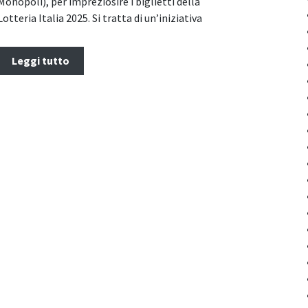
Monopoli), per impreziosire i biglietti della
Lotteria Italia 2025. Si tratta di un’iniziativa
Leggi tutto