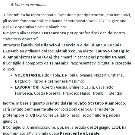
Varie ed eventuali.
L’Assemblea ha rappresentato l’occasione per ripercorrere, con tutti i soci,
gli aspetti fondamentali che hanno caratterizzato per il 2023 la gestione
della Cooperativa Sociale Alambicco.
Rinviamo alla sezione
Trasparenza
per approfondire i dati del nostro
“laborioso operare”,
attraverso l’analisi del
Bilancio d’Esercizio e del Bilancio Sociale
.
L’Assemblea ordinaria dei soci
Alambicco
, ha eletto
il nuovo Consiglio
di Amministrazione (CdA)
che rimarrà in carica per i prossimi tre anni.
Il Consiglio è composto da
11 membri
rappresentativi di tutte le categorie
di soci:
VOLONTARI
(Baldo Paola, De Toni Giovanna, Mazzini Cristiana,
Bagarolo Filippo e Cremonese Massimo);
LAVORATORI
(Albertin Alessia, Brunello Laura, Cavalletto
Francesca, Coscia Rossella, Tirabosco Marco, Trombini Glenda).
Inoltre, in base a quanto previsto dal
rinnovato Statuto Alambicco,
sarà invitato permanente alle convocazioni del CdA il Presidente
protempore di ANFFAS Conselve (Elvio Tasso), socio fruitore persona
giuridica.
Il Consiglio di Amministrazione, poi, nella seduta del 24 giugno 2024, ha
riconfermato all’unanimità quale
Presidente e Legale