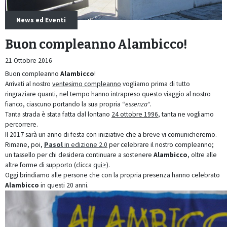
News ed Eventi
Buon compleanno Alambicco!
21 Ottobre 2016
Buon compleanno
Alambicco
!
Arrivati al nostro
ventesimo compleanno
vogliamo prima di tutto
ringraziare quanti, nel tempo hanno intrapreso questo viaggio al nostro
fianco, ciascuno portando la sua propria “
essenza
“.
Tanta strada è stata fatta dal lontano
24 ottobre 1996
, tanta ne vogliamo
percorrere.
Il 2017 sarà un anno di festa con iniziative che a breve vi comunicheremo.
Rimane, poi,
Pasol
in edizione 2.0
per celebrare il nostro compleanno;
un tassello per chi desidera continuare a sostenere
Alambicco
, oltre alle
altre forme di supporto (clicca
qui>
).
Oggi brindiamo alle persone che con la propria presenza hanno celebrato
Alambicco
in questi 20 anni.