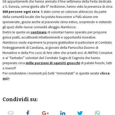
Gli appuntamenti che hanno animato il fine settimana della Festa dedicata
a S. Eurosia, ormai giunta alla 9° riedizione, hanno visto la presenza di circa
600 persone ogni sera
: è stato come un caloroso abbraccio da parte
della comunità locale che ha potuto trascorrere a Palù alcune ore
spensierate, grazie anche al piacevole clima estivo, scoprendo e visitando
gli spazi delle nuove comunità alloggio Alambicco.
Dietro le quinte un
centinaio
di volontari hanno operato per proporre
golosi piatti, accattivanti intrattenimenti e opportunità ricreative.
Alambicco vuole esprimere la propria gratitudine in particolare al Comitato
Festeggiamenti di Candiana, ai giovani della Parrocchia Duomo di
Monselice e della Pro Loco di Arre oltre che ai tanti soci di ANFFAS Conselve
e ai “fantastici” volontari del Comitato Sagra di Cagnola che hanno
preparato circa
mille porzioni di squisiti gnocchi
di patate freschi, fatti
a mano!!!
Per condividere i momenti più belli “immortalati” in queste serate
clicca
qui>
Condividi su: